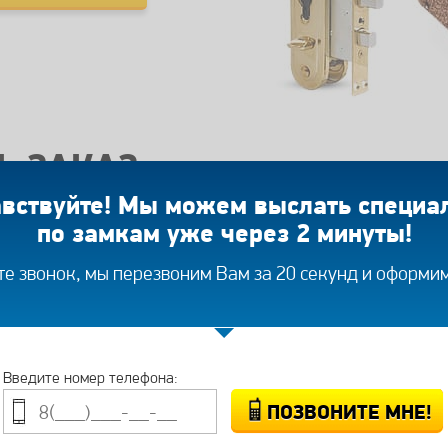
Ь ЗАКАЗ
вствуйте! Мы можем выслать специа
по замкам уже через 2 минуты!
В течение
30
ну
е звонок, мы перезвоним Вам за 20 секунд и оформим
10-20 минут
к вам приезжает
специалист
Введите номер телефона: