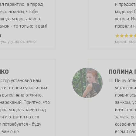
ал гарантию, а перед
и предост
 все нюансы, чтобы
моделей б
жную модель замка.
хотели. В
амок - то только к вам!
провели к
0
 услугу на отлично!
клиент оце
НКО
ПОЛИНА 
стер установил нам
Пишу отзы
ж и второй сувальдный
установки
а выполнена отлично,
появилось
 нареканий. Приятно, что
замком, у
рал модель замка под
качествен
я и ответил на все
замена ос
и потребуется - буду
созвонили
 вам ещё.
всем. Сов