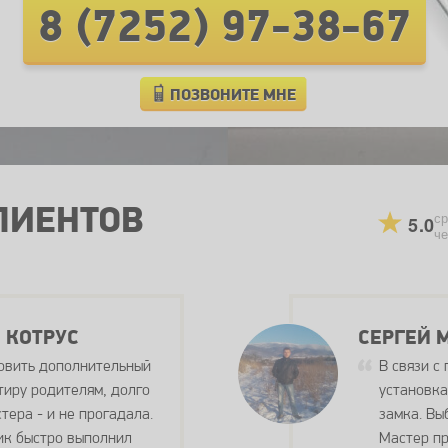
8 (7252) 97-38-67
ПОЗВОНИТЕ МНЕ
ЛИЕНТОВ
ср
5.0
че
 КОТРУС
СЕРГЕЙ 
овить дополнительный
В связи с
тиру родителям, долго
установка
тера - и не прогадала.
замка. Вы
ик быстро выполнил
Мастер пр