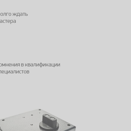
олго ждать
астера
омнения в квалификации
пециалистов