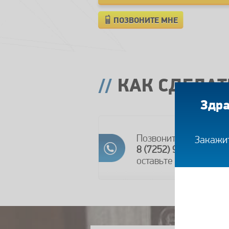
ПОЗВОНИТЕ МНЕ
КАК СДЕЛАТ
Здра
Позвоните по телефо
Закажит
8 (7252) 97-38-67
и
оставьте заявку