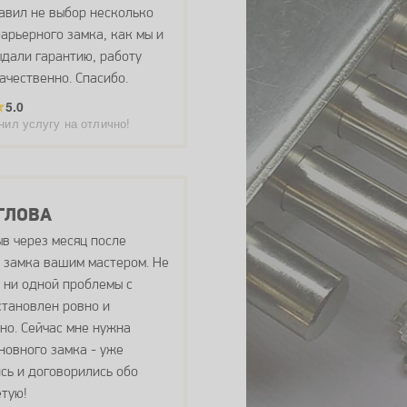
авил не выбор несколько
арьерного замка, как мы и
ыдали гарантию, работу
ачественно. Спасибо.
5.0
нил услугу на отлично!
ГЛОВА
в через месяц после
 замка вашим мастером. Не
 ни одной проблемы с
становлен ровно и
но. Сейчас мне нужна
новного замка - уже
сь и договорились обо
етую!