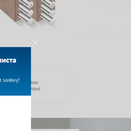
листа
 заявку!
Ваш замок
установлен!