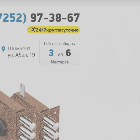
7252)
97-38-67
24/7
круглосуточно
Сейчас свободны
Шымкент,
3
6
из
ул. Абая, 19
Мастеров