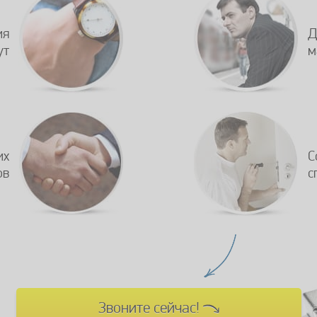
ия
Д
ут
м
их
С
ов
с
Звоните сейчас!